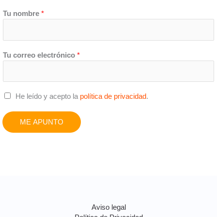
Tu nombre
*
Tu correo electrónico
*
C
He leído y acepto la
política de privacidad
.
a
s
ME APUNTO
i
l
l
a
s
d
e
v
Aviso legal
e